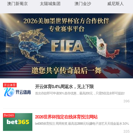
艾普勒
莱威特
博莱克
康威斯
艾普勒
华运通
304永利集团
新闻动态
新闻动态
公司新闻
展会动态
百科知识