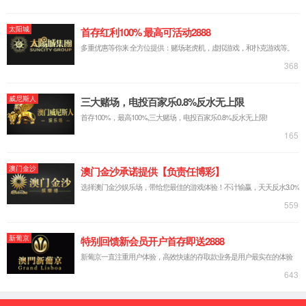
联系我们
搜索
确认
Search